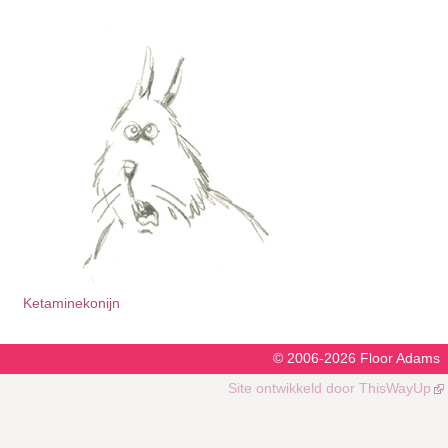
Ketaminekonijn
© 2006-2026
Floor Adams
Site ontwikkeld door
ThisWayUp