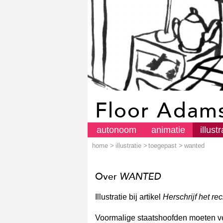
Floor Adam
autonoom
animatie
illustr
home
>
illustratie
>
toegepast
>
wanted
Over
WANTED
Illustratie bij artikel
Herschrijf het r
Voormalige staatshoofden moeten v