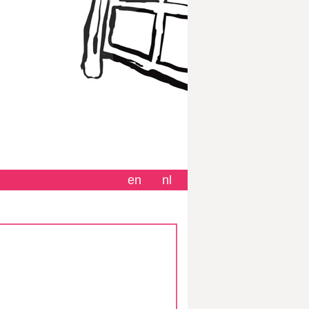
en
nl