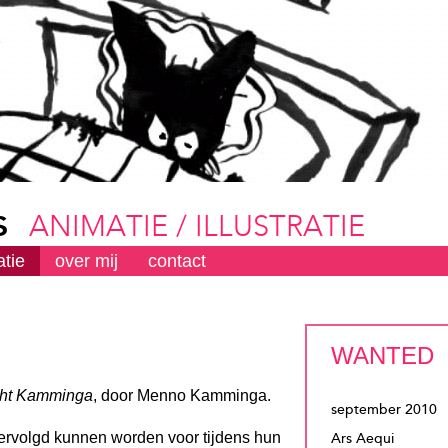
s
ANIMATIE / ILLUSTRATIE
atie
over mij
contact
WANTED
echt Kamminga
, door Menno Kamminga.
september 2010
ervolgd kunnen worden voor tijdens hun
Ars Aequi